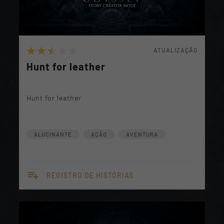
ATUALIZAÇÃO
Hunt for leather
Hunt for leather
ALUCINANTE
AÇÃO
AVENTURA
playlist_add
REGISTRO DE HISTÓRIAS