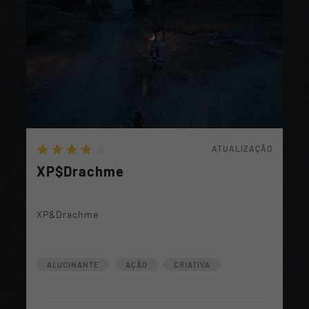
ATUALIZAÇÃO
XP$Drachme
XP&Drachme
ALUCINANTE
AÇÃO
CRIATIVA