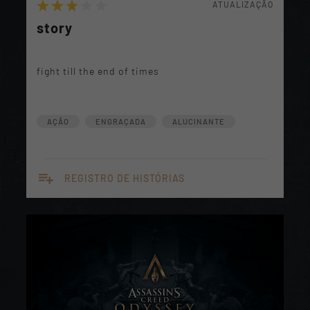
ATUALIZAÇÃO
story
fight till the end of times
AÇÃO
ENGRAÇADA
ALUCINANTE
playlist_add
REGISTRO DE HISTÓRIAS