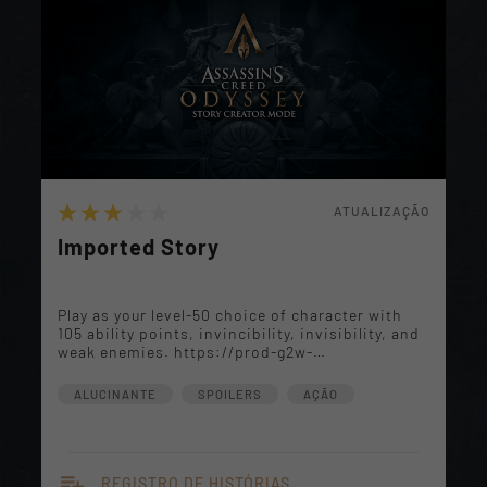
ATUALIZAÇÃO
Imported Story
Play as your level-50 choice of character with
105 ability points, invincibility, invisibility, and
weak enemies. https://prod-g2w-
acod.ubi.com/creator/app#storykey=+Q4GYUOU5tdg+4/
ALUCINANTE
SPOILERS
AÇÃO
playlist_add
REGISTRO DE HISTÓRIAS