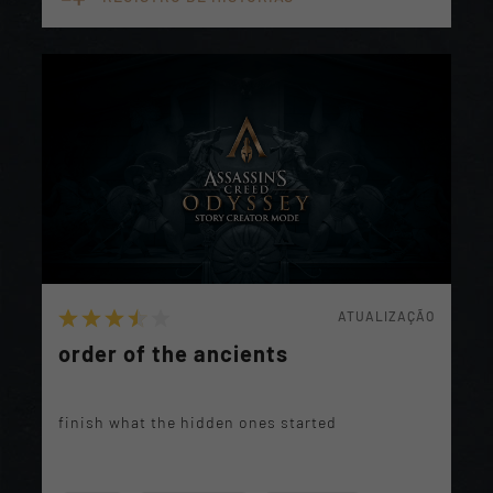
ATUALIZAÇÃO
order of the ancients
finish what the hidden ones started