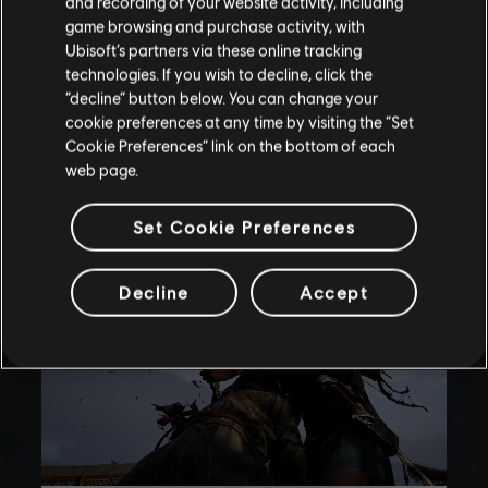
and recording of your website activity, including
que compreende os riscos.
game browsing and purchase activity, with
ASSASSINATE THE TARGETS
Ubisoft’s partners via these online tracking
COMPREENDO
technologies. If you wish to decline, click the
“decline” button below. You can change your
AÇÃO
SPOILERS
ALUCINANTE
cookie preferences at any time by visiting the “Set
SAIR
Cookie Preferences” link on the bottom of each
web page.
playlist_add
REGISTRO DE HISTÓRIAS
Set Cookie Preferences
Decline
Accept