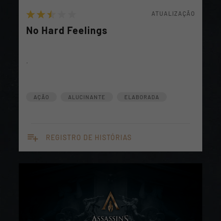
ATUALIZAÇÃO
No Hard Feelings
.
AÇÃO
ALUCINANTE
ELABORADA
playlist_add
REGISTRO DE HISTÓRIAS