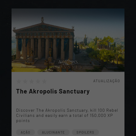
ATUALIZAÇÃO
The Akropolis Sanctuary
Discover The Akropolis Sanctuary, kill 100 Rebel
Civilians and easily earn a total of 150,000 XP
points
AÇÃO
ALUCINANTE
SPOILERS