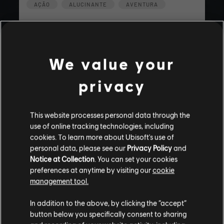
AÇÃO
ALUCINANTE
AVENTURA
playlist_add
REGISTRO DE HISTÓRIAS
We value your
privacy
This website processes personal data through the
use of online tracking technologies, including
Histórias da comunidade
cookies. To learn more about Ubisoft's use of
personal data, please see our
Privacy Policy
and
As histórias criadas neste website foram
Notice at Collection
. You can set your cookies
criadas pela comunidade e, desse modo,
preferences at anytime by visiting our
cookie
certos conteúdos podem não ser
management tool.
apropriados para todas as idades ou para
ser reproduzido no trabalho.
ATUALIZAÇÃO
In addition to the above, by clicking the “accept”
SKYROS CONTRACT V0.1
button below you specifically consent to sharing
Ao consumir este conteúdo, você concorda