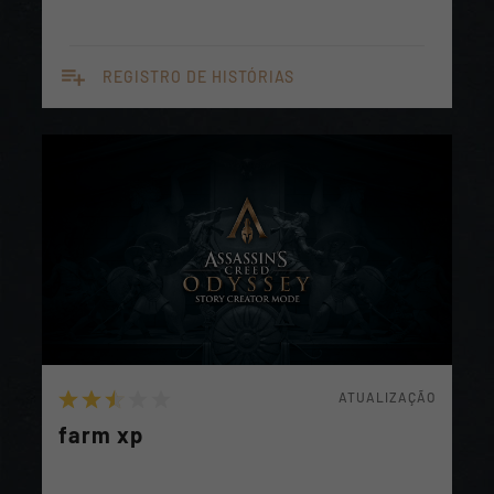
playlist_add
REGISTRO DE HISTÓRIAS
ATUALIZAÇÃO
farm xp