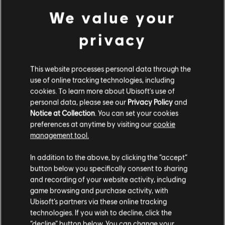
We value your
privacy
playlist_add
REGISTRO DE HISTÓRIAS
This website processes personal data through the
use of online tracking technologies, including
Histórias da comunidade
cookies. To learn more about Ubisoft's use of
personal data, please see our
Privacy Policy
and
As histórias criadas neste website foram
Notice at Collection
. You can set your cookies
criadas pela comunidade e, desse modo,
preferences at anytime by visiting our
cookie
certos conteúdos podem não ser
management tool.
apropriados para todas as idades ou para
ser reproduzido no trabalho.
In addition to the above, by clicking the “accept”
button below you specifically consent to sharing
Ao consumir este conteúdo, você concorda
and recording of your website activity, including
que compreende os riscos.
game browsing and purchase activity, with
Ubisoft’s partners via these online tracking
INTRODUÇÃO
COMPREENDO
technologies. If you wish to decline, click the
“decline” button below. You can change your