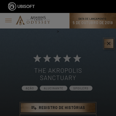
DATA DE LANÇAMENTO:
5 DE OUTUBRO DE 2018
>
clear
THE AKROPOLIS
SANCTUARY
AÇÃO
ALUCINANTE
SPOILERS
playlist_add
REGISTRO DE HISTÓRIAS