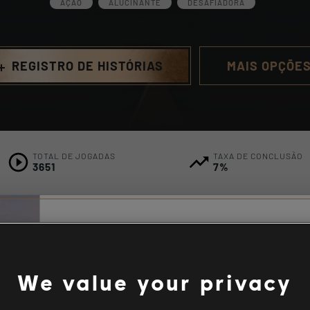
AÇÃO
ALUCINANTE
DESAFIADORA
t_add
REGISTRO DE HISTÓRIAS
MAIS OPÇÕE
TOTAL DE JOGADAS
TAXA DE CONCLUSÃO
3651
7%
Descrição
CRIADOR
NFINITE XP!!!!!!!!!!!
Histórias da comu
We value your privacy
As histórias criadas n