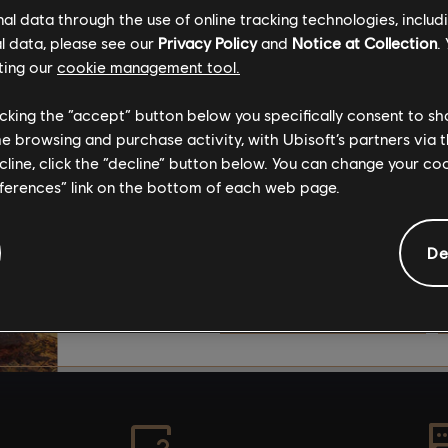
foram criadas pela co
l data through the use of online tracking technologies, includ
desse modo, certos c
l data, please see our
Privacy Policy
and
Notice at Collection
.
PUBLICADA
podem não ser apropr
ting our
cookie management tool.
ATUALIZAÇ
todas as idades ou pa
reproduzido no trabal
licking the “accept” button below you specifically consent to s
me browsing and purchase activity, with Ubisoft’s partners via t
ecline, click the “decline” button below. You can change your c
Ao consumir este con
eferences” link on the bottom of each web page.
concorda que compre
riscos.
playlist_add
REGISTRO DE HISTÓRIAS
De
COMPREENDO