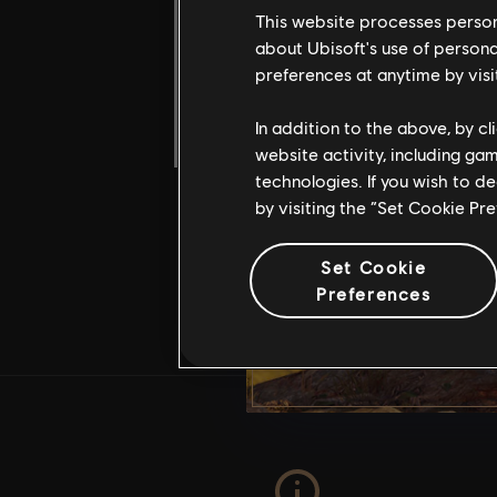
AUSENTE DO
This website processes persona
REGISTRO DE
about Ubisoft's use of persona
HISTÓRIAS
preferences at anytime by visi
IDIOMA
ENGLISH
In addition to the above, by c
website activity, including ga
technologies. If you wish to d
by visiting the “Set Cookie Pr
Set Cookie
Preferences