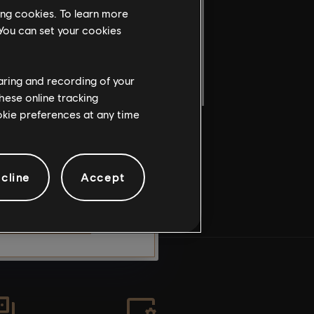
munidade e,
ing cookies. To learn more
onteúdos
 You can set your cookies
JAN 26, 2026
 EM
iados para
JAN 26, 2026
ÃO
ra ser
ho.
haring and recording of your
hese online tracking
ookie preferences at any time
teúdo, você
ende os
cline
Accept
SAIR