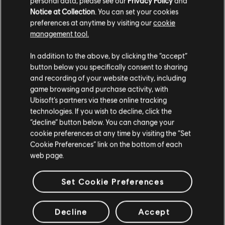
INTRODUÇÃO
personal data, please see our
Privacy Policy
and
As histórias criadas neste website foram
Notice at Collection
. You can set your cookies
criadas pela comunidade e, desse modo,
preferences at anytime by visiting our
cookie
certos conteúdos podem não ser
management tool.
apropriados para todas as idades ou para
ser reproduzido no trabalho.
In addition to the above, by clicking the “accept”
button below you specifically consent to sharing
PERGUNTAS FREQUENTES
Ao consumir este conteúdo, você concorda
and recording of your website activity, including
que compreende os riscos.
game browsing and purchase activity, with
Ubisoft’s partners via these online tracking
COMPREENDO
technologies. If you wish to decline, click the
“decline” button below. You can change your
cookie preferences at any time by visiting the “Set
SAIR
FÓRUM
Cookie Preferences” link on the bottom of each
web page.
Set Cookie Preferences
SUPORTE
Decline
Accept