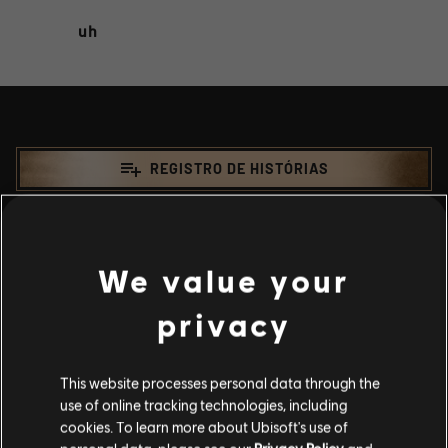
uh
playlist_add
REGISTRO DE HISTÓRIAS
We value your
privacy
This website processes personal data through the
use of online tracking technologies, including
Histórias da comunidade
cookies. To learn more about Ubisoft's use of