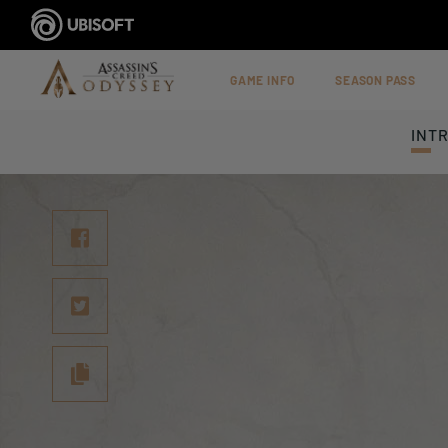
GAME INFO
SEASON PASS
INT