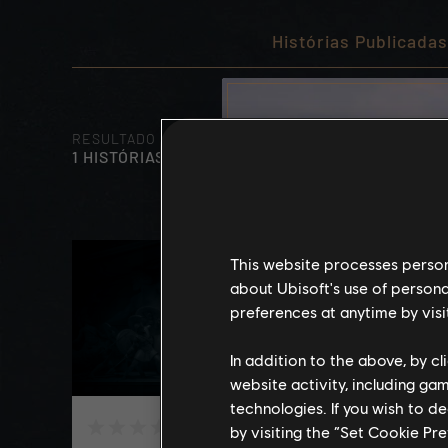
Histórias Publicadas 
RESULTADO
1 HISTÓRIAS ENCONTRADAS
This website processes persona
about Ubisoft's use of persona
preferences at anytime by visi
In addition to the above, by c
website activity, including ga
technologies. If you wish to d
ATUALIZAÇÃO
by visiting the “Set Cookie Pr