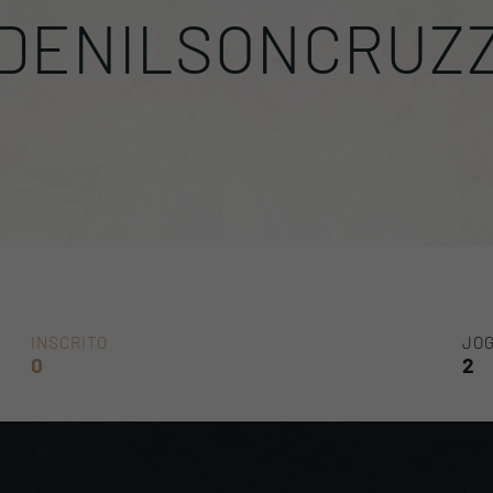
DENILSONCRUZ
INSCRITO
JOG
0
2