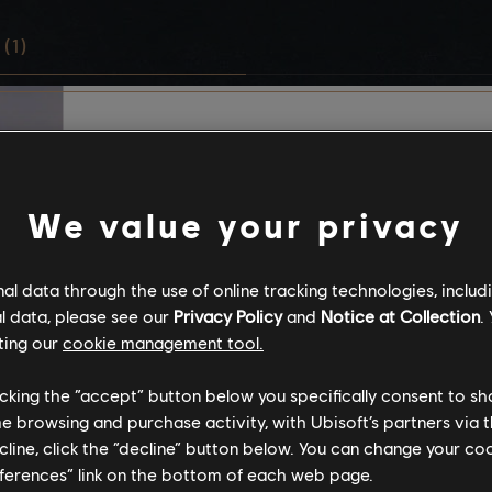
(1)
Histórias da comu
We value your privacy
As histórias criadas n
foram criadas pela co
l data through the use of online tracking technologies, includ
desse modo, certos c
l data, please see our
Privacy Policy
and
Notice at Collection
.
podem não ser apropr
ting our
cookie management tool.
todas as idades ou pa
reproduzido no trabal
licking the “accept” button below you specifically consent to s
me browsing and purchase activity, with Ubisoft’s partners via t
ecline, click the “decline” button below. You can change your c
Ao consumir este con
eferences” link on the bottom of each web page.
concorda que compre