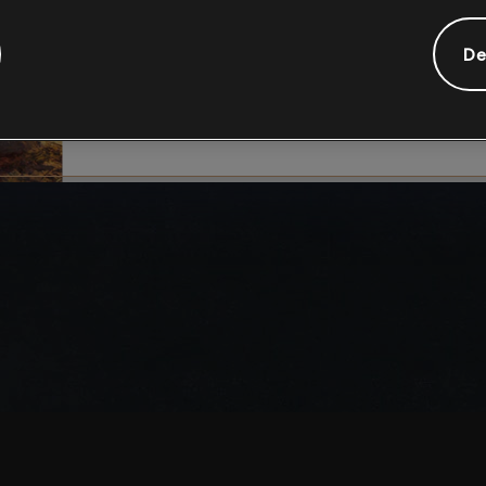
riscos.
De
COMPREENDO