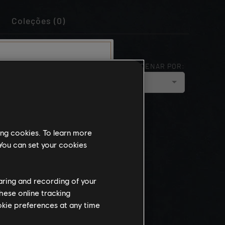
Coleções (0)
ORDENAR POR:
cloud_upload
MAIS NOVA
nidade
este website
munidade e,
ing cookies. To learn more
onteúdos
 You can set your cookies
iados para
ra ser
ho.
haring and recording of your
hese online tracking
ookie preferences at any time
teúdo, você
ende os