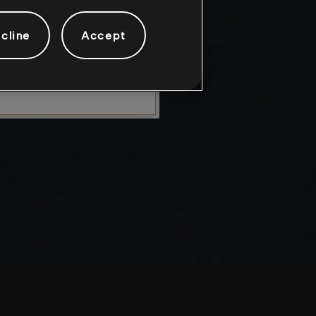
cline
Accept
SAIR